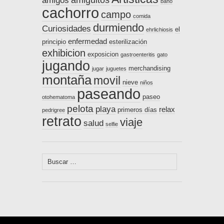
amiguitos
amigos
baño
cachorro
campo
comida
durmiendo
Curiosidades
el
ehrlichiosis
enfermedad
principio
esterilización
exhibicion
exposicion
gastroenteritis
gato
jugando
merchandising
jugar
juguetes
montaña
movil
nieve
niños
paseando
paseo
otohematoma
pelota
playa
relax
primeros días
pedrigree
retrato
viaje
salud
selfie
Buscar: