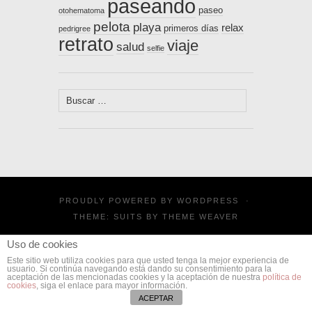
paseando
paseo
otohematoma
pelota
playa
relax
primeros días
pedrigree
retrato
viaje
salud
selfie
Buscar:
PROUDLY POWERED BY
WORDPRESS
·
THEME: SUITS BY
THEME WEAVER
Uso de cookies
Este sitio web utiliza cookies para que usted tenga la mejor experiencia de
usuario. Si continúa navegando está dando su consentimiento para la
aceptación de las mencionadas cookies y la aceptación de nuestra
política de
cookies
, siga el enlace para mayor información.
ACEPTAR