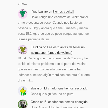
y no…
Iñigo Lazaro
on
Hemos vuelto!!
Hola! Tengo una cachorra de Weimaraner
y me preocupa su peso. Cuando nos la dieron
pesaba 6,5 kg y ahora que tiene 5 meses y medio
pesa 15,2 kg, creo que es poco porque aunque fue
la mas pequeña de su…
Carolina
on
Lee esto antes de tener un
weimaraner (braco de weimar)
HOLA. Yo tengo un macho weimar de 2 años y he
tenido el mismo problema.con el perro del vecino
que es un mestizo pesado que siempre le ha
ladrador e incluso algún mordisco que otro.Y el otro
día el mí…
abisai
on
El criador que hemos escogido
Osea que significa, no es puro
Grace
on
El criador que hemos escogido
Hola, Abisai. El color fuego es el color