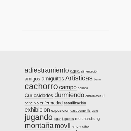
adiestramiento
agua
alimentación
Artisticas
amiguitos
amigos
baño
cachorro
campo
comida
durmiendo
Curiosidades
el
ehrlichiosis
enfermedad
principio
esterilización
exhibicion
exposicion
gastroenteritis
gato
jugando
merchandising
jugar
juguetes
montaña
movil
nieve
niños