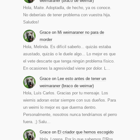
weimaraner (braco de weimar)
Hola, Maite. Adoptadla, de hecho, ya os conoce.
No deberíais de tener problema con vuestra hija.
Saludos!
Grace
on
Mi weimaraner no para de
morder
Hola, Melinda. Es difícil saberlo... quizás estaba
asustado, quizás o le duele algo... Lo mejor es que
el vete descarte que tenga ningún problema físico.
En ocasiones la agresividad viene por dolor. L…
Grace
on
Lee esto antes de tener un
weimaraner (braco de weimar)
Hola, Luís Carlos. Gracias por tu mensaje. Los
wiemis adoran estar siempre con sus dueños. Para
un weimi lo mejor es que duerma dentro.
Personalmente, nosotros nunca tendríamos el perro
fuera. ;) Salu…
Grace
on
El criador que hemos escogido
Hola, Lorena. Por lo que sabemos D'Ros