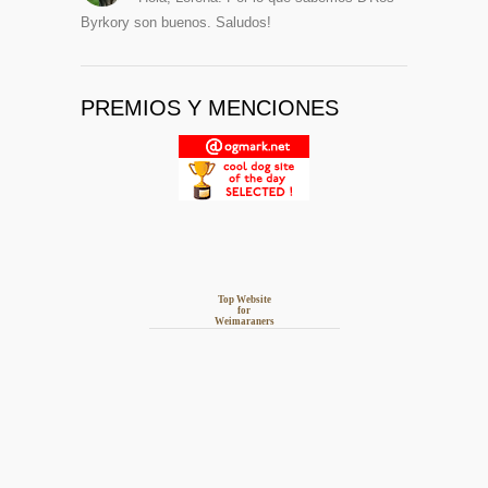
Byrkory son buenos. Saludos!
PREMIOS Y MENCIONES
Top Website
for
Weimaraners