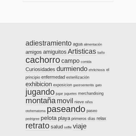
adiestramiento
agua
alimentación
Artisticas
amiguitos
amigos
baño
cachorro
campo
comida
durmiendo
Curiosidades
el
ehrlichiosis
enfermedad
principio
esterilización
exhibicion
exposicion
gastroenteritis
gato
jugando
merchandising
jugar
juguetes
montaña
movil
nieve
niños
paseando
paseo
otohematoma
pelota
playa
relax
primeros días
pedrigree
retrato
viaje
salud
selfie