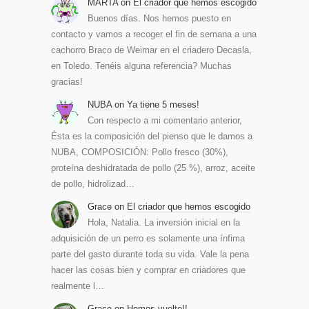
MARTA
on
El criador que hemos escogido
Buenos días. Nos hemos puesto en
contacto y vamos a recoger el fin de semana a una
cachorro Braco de Weimar en el criadero Decasla,
en Toledo. Tenéis alguna referencia? Muchas
gracias!
NUBA
on
Ya tiene 5 meses!
Con respecto a mi comentario anterior,
Ésta es la composición del pienso que le damos a
NUBA, COMPOSICIÓN: Pollo fresco (30%),
proteína deshidratada de pollo (25 %), arroz, aceite
de pollo, hidrolizad…
Grace
on
El criador que hemos escogido
Hola, Natalia. La inversión inicial en la
adquisición de un perro es solamente una ínfima
parte del gasto durante toda su vida. Vale la pena
hacer las cosas bien y comprar en criadores que
realmente l…
Grace
on
Hemos vuelto!!