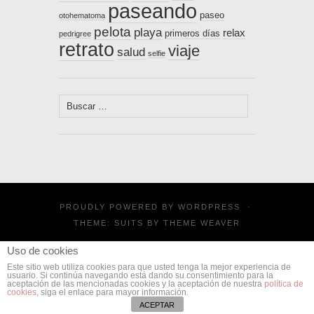
paseando
paseo
otohematoma
pelota
playa
relax
primeros días
pedrigree
retrato
viaje
salud
selfie
Buscar:
PROUDLY POWERED BY
WORDPRESS
·
THEME: SUITS BY
THEME WEAVER
Uso de cookies
Este sitio web utiliza cookies para que usted tenga la mejor experiencia de
usuario. Si continúa navegando está dando su consentimiento para la
aceptación de las mencionadas cookies y la aceptación de nuestra
política de
cookies
, siga el enlace para mayor información.
ACEPTAR