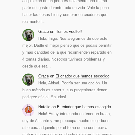
adquisición de un perro es solamente una ínfima
parte del gasto durante toda su vida. Vale la pena
hacer las cosas bien y comprar en criadores que
realmente l…
Grace
on
Hemos vuelto!!
Hola, Íñigo. Nos alegramos de que esté
mejor. Dadle el mejor pienso que os podáis permitir
y más cantidad de la que recomienden repartido en
4 tomas diarias. Nosotros tuvimos problemas y
desde que est…
Grace
on
El criador que hemos escogido
Hola, Abisai. Podría ser una opción. Un
buen método es saber si sus progenitores tienen
pedigree oficial. Saludos!
Natalia
on
El criador que hemos escogido
Hola! Estoy interesada en tener un braco,
soy de Alicante y me preocupa mucho elegir buen
sitio para adquirirlo por el tema de no contribuir a
mafias o a criaderos en donde exploten a los perros