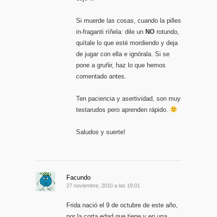
Si muerde las cosas, cuando la pilles
in-fraganti ríñela: dile un
NO
rotundo,
quítale lo que esté mordiendo y deja
de jugar con ella e ignórala. Si se
pone a gruñir, haz lo que hemos
comentado antes.
Ten paciencia y asertividad, son muy
testarudos pero aprenden rápido.
Saludos y suerte!
Facundo
27 noviembre, 2010 a las 19:01
Frida nació el 9 de octubre de este año,
por la corta edad que tiene y en una