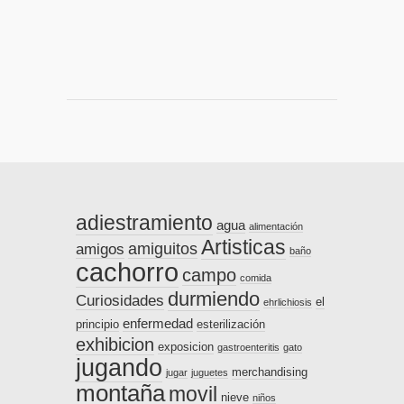
adiestramiento
agua
alimentación
Artisticas
amiguitos
amigos
baño
cachorro
campo
comida
durmiendo
Curiosidades
el
ehrlichiosis
enfermedad
principio
esterilización
exhibicion
exposicion
gastroenteritis
gato
jugando
merchandising
jugar
juguetes
montaña
movil
nieve
niños