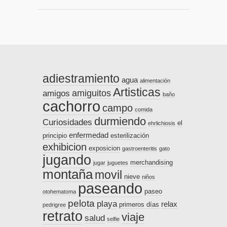
adiestramiento
agua
alimentación
Artisticas
amiguitos
amigos
baño
cachorro
campo
comida
durmiendo
Curiosidades
el
ehrlichiosis
enfermedad
principio
esterilización
exhibicion
exposicion
gastroenteritis
gato
jugando
merchandising
jugar
juguetes
montaña
movil
nieve
niños
paseando
paseo
otohematoma
pelota
playa
relax
primeros días
pedrigree
retrato
viaje
salud
selfie