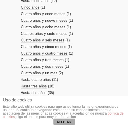
Hasta cinco años
(12)
Cinco años
(1)
Cuatro años y once meses
(1)
Cuatro años y nueve meses
(1)
Cuatro años y ocho meses
(1)
Cuatros años y siete meses
(1)
Cuatro años y seis meses
(1)
Cuatro años y cinco meses
(1)
Cuatro años y cuatro meses
(1)
Cuatro años y tres meses
(1)
Cuatro años y dos meses
(1)
Cuatro años y un mes
(2)
Hasta cuatro años
(11)
Hasta tres años
(18)
Hasta dos años
(35)
Hasta un año
(39)
Uso de cookies
El comienzo de todo
(2)
Este sitio web utiliza cookies para que usted tenga la mejor experiencia de
usuario. Si continúa navegando está dando su consentimiento para la
Alimentación
(1)
aceptación de las mencionadas cookies y la aceptación de nuestra
política de
cookies
, siga el enlace para mayor información.
Fotos artísticas
(3)
ACEPTAR
Curiosidades
(10)